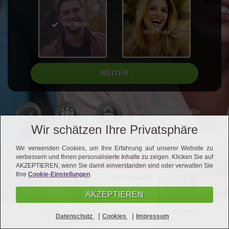
ein Mann
eine Frau
Handgeprüfte Profile
für echte Kontakte
Wir schätzen Ihre Privatsphäre
Wir verwenden Cookies, um Ihre Erfahrung auf unserer Website zu
verbessern und Ihnen personalisierte Inhalte zu zeigen. Klicken Sie auf
AKZEPTIEREN, wenn Sie damit einverstanden sind oder verwalten Sie
Ihre
Cookie-Einstellungen
.
AKZEPTIEREN
Kontakt
AGB
Datenschutz
Impressum
|
|
Datenschutz
Cookies
Impressum
Vertrag kündigen
Vertrag widerrufen